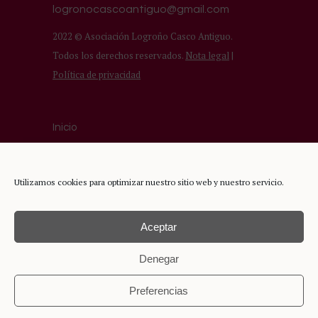
logronocascoantiguo@gmail.com
2022 © Asociación Logroño Casco Antiguo.
Todos los derechos reservados.
Nota legal
|
Política de privacidad
Inicio
Asociación
Comercios del Casco Antiguo
Utilizamos cookies para optimizar nuestro sitio web y nuestro servicio.
Turismo
Aceptar
Denegar
Preferencias