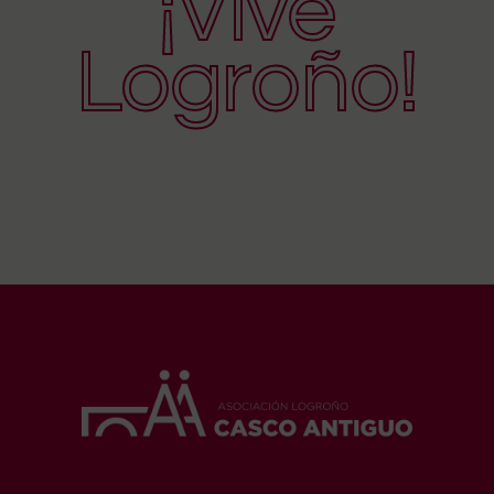
¡Vive
Logroño!