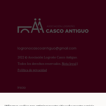
logronocascoantiguo@gmail.com
2022 © Asociación Logroño Casco Antiguo.
Todos los derechos reservados.
Nota legal
|
Política de privacidad
Inicio
Asociación
Comercios del Casco Antiguo
Utilizamos cookies para optimizar nuestro sitio web y nuestro servicio.