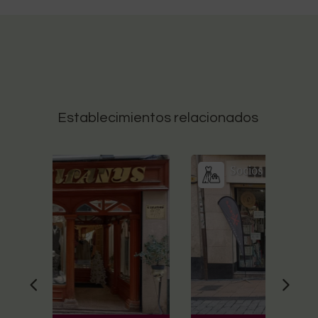
Establecimientos relacionados
Socios
Élite Moda
S