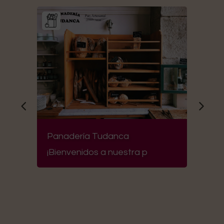
Panadería Tudanca
Bar L
¡Bienvenidos a nuestra p
Trave