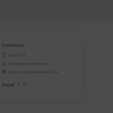
Contacto
941251179
info@opticacadarso.com
http://www.opticacadarso.com
Social