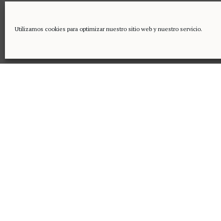
2022 © Asociación Logroño Casco Antiguo.
Todos los derechos reservados.
Nota legal
|
Política de 
Utilizamos cookies para optimizar nuestro sitio web y nuestro servicio.