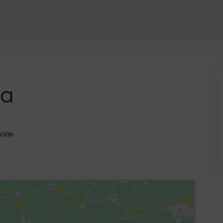
ía
ación