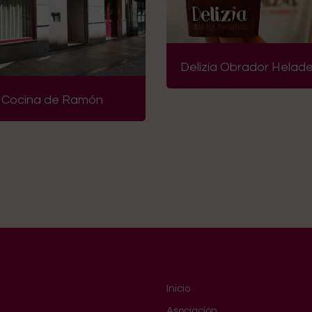
lizia Obrador Heladero
Cafés El Pato
Inicio
Asociación