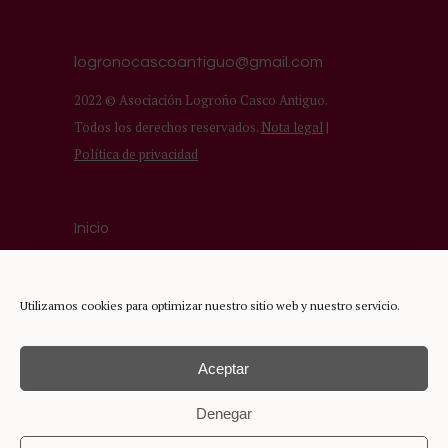
logronocascoantiguo@gmail.com
2022 © Asociación Logroño Casco Antiguo.
Todos los derechos reservados.
Nota legal
|
Política de privacidad
Inicio
Asociación
Comercios del Casco Antiguo
Utilizamos cookies para optimizar nuestro sitio web y nuestro servicio.
Turismo
Aceptar
Denegar