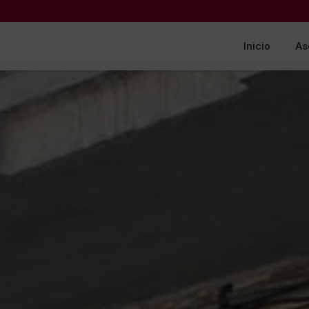
Inicio
As