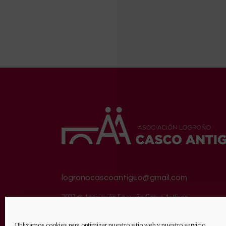
logronocascoantiguo@gmail.com
2022 © Asociación Logroño Casco Antiguo.
Todos los derechos reservados.
Nota legal
|
Política de 
Utilizamos cookies para optimizar nuestro sitio web y nuestro servicio.