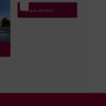
Parque del Ebro
Albergue