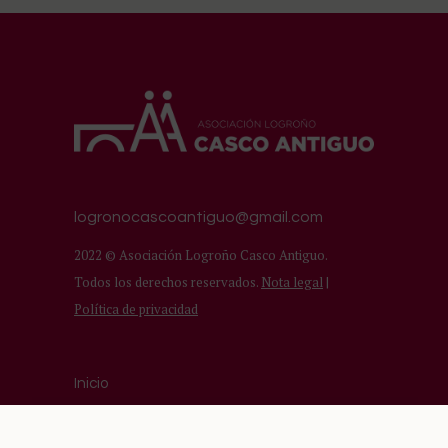
logronocascoantiguo@gmail.com
2022 © Asociación Logroño Casco Antiguo.
Todos los derechos reservados.
Nota legal
|
Política de privacidad
Inicio
Asociación
Comercios del Casco Antiguo