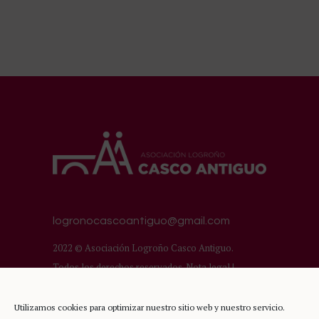
logronocascoantiguo@gmail.com
2022 © Asociación Logroño Casco Antiguo.
Todos los derechos reservados.
Nota legal
|
Política de privacidad
Inicio
Asociación
Comercios del Casco Antiguo
Utilizamos cookies para optimizar nuestro sitio web y nuestro servicio.