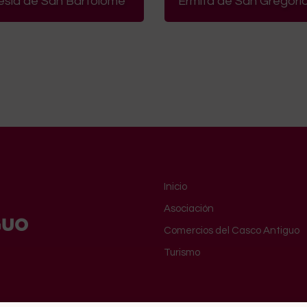
lesia de San Bartolomé
Ermita de San Gregori
Inicio
Asociación
Comercios del Casco Antiguo
Turismo