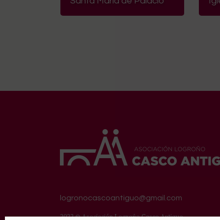
Santa María de Palacio
Ig
logronocascoantiguo@gmail.com
2022 © Asociación Logroño Casco Antiguo.