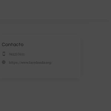
Contacto
941257611
https://www.laredonda.org/