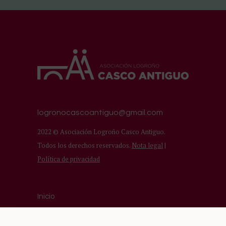
logronocascoantiguo@gmail.com
2022 © Asociación Logroño Casco Antiguo.
Todos los derechos reservados.
Nota legal
|
Política de privacidad
Inicio
Asociación